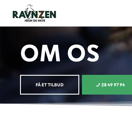
OM OS
FÅ ET TILBUD
28 49 97 94