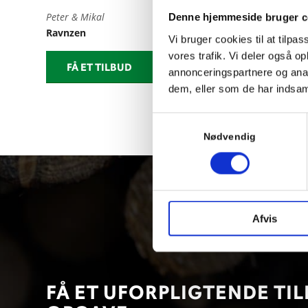
Peter & Mikal
Denne hjemmeside bruger c
Ravnzen
Vi bruger cookies til at tilpas
vores trafik. Vi deler også 
FÅ ET TILBUD
28 49 97 94
annonceringspartnere og anal
dem, eller som de har indsaml
Samtykkevalg
Nødvendig
Afvis
FÅ ET UFORPLIGTENDE TIL