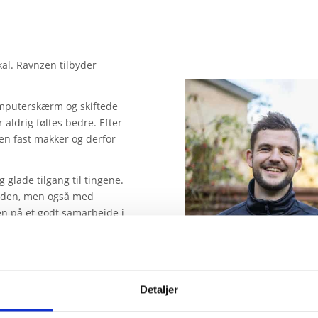
kal. Ravnzen tilbyder
computerskærm og skiftede
aldrig føltes bedre. Efter
r en fast makker og derfor
glade tilgang til tingene.
nden, men også med
ten på et godt samarbejde i
e hjælpe med alt fra
e forretningen med flere
Detaljer
and.