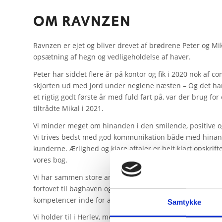
OM RAVNZEN
Ravnzen er ejet og bliver drevet af brødrene Peter og Mi
opsætning af hegn og vedligeholdelse af haver.
Peter har siddet flere år på kontor og fik i 2020 nok af 
skjorten ud med jord under neglene næsten – Og det har 
et rigtig godt første år med fuld fart på, var der brug fo
tiltrådte Mikal i 2021.
Vi minder meget om hinanden i den smilende, positive og 
Vi trives bedst med god kommunikation både med hina
kunderne. Ærlighed og klare aftaler er helt klart opskrif
vores bog.
Vi har sammen store ambitioner for Ravnzen. Vi vil kunn
fortovet til baghaven og vil på sigt stille og roligt udvid
kompetencer inde for andre fag.
Samtykke
Vi holder til i Herlev, men kommer på det meste af Sjæll