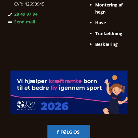
CVR: 42690945
Montering af
hegn
28 49 97 94
Send mail
Have
Træfældning
Beskæring
FØLG OS