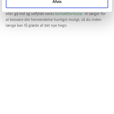
Afvis
Du kan ringe til os på telefon
28 49 97 94
, sende en
beskrivelse af dit projekt til vores mail
kontakt@ravnzen.dk
eller gå ind og udfylde vores
kontaktformular
. Vi sørger for
at besvare din henvendelse hurtigst muligt, så du inden
længe kan få glæde af det nye hegn.