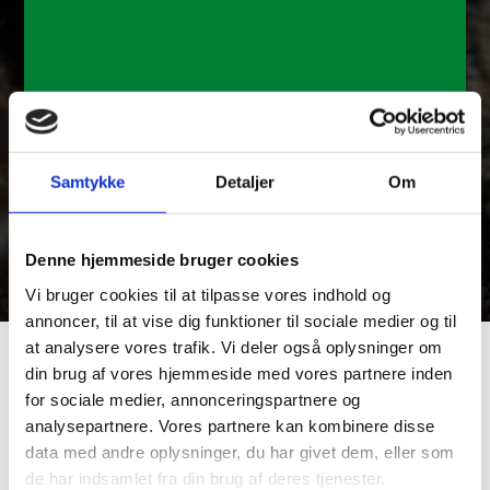
Samtykke
Detaljer
Om
Denne hjemmeside bruger cookies
Vi bruger cookies til at tilpasse vores indhold og
annoncer, til at vise dig funktioner til sociale medier og til
at analysere vores trafik. Vi deler også oplysninger om
din brug af vores hjemmeside med vores partnere inden
KOMPOSITHEGN HAR MANGE
for sociale medier, annonceringspartnere og
FORDELE
analysepartnere. Vores partnere kan kombinere disse
data med andre oplysninger, du har givet dem, eller som
Det kræver minimal vedligeholdelse, og du slipper for at
de har indsamlet fra din brug af deres tjenester.
skulle slibe, grunde, oliere og male hegnet år efter år.