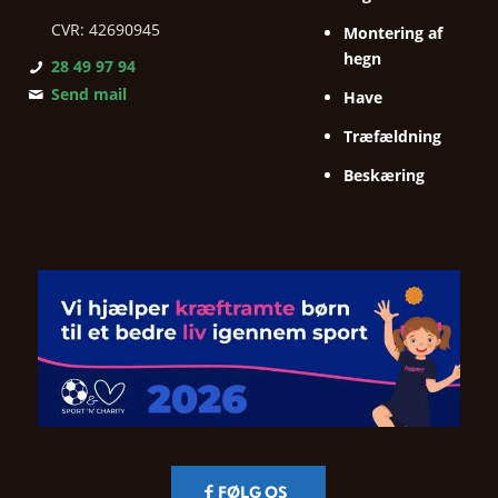
CVR: 42690945
Montering af
hegn
28 49 97 94
Send mail
Have
Træfældning
Beskæring
FØLG OS