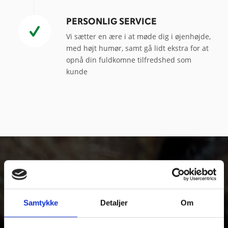
PERSONLIG SERVICE
Vi sætter en ære i at møde dig i øjenhøjde,
med højt humør, samt gå lidt ekstra for at
opnå din fuldkomne tilfredshed som
kunde
FÅ ET UFORPLIGTENDE TILBUD PÅ DIN
OPGAVE
Udfyld formularen her og beskriv din opgave for os, så vender
Samtykke
Detaljer
Om
vi tilbage med et uforpligtende tilbud på din opgave.