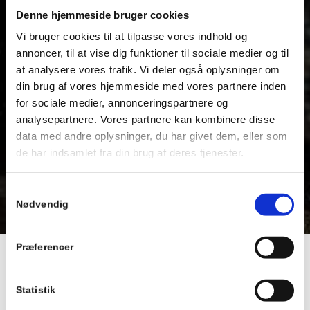
Denne hjemmeside bruger cookies
Vi bruger cookies til at tilpasse vores indhold og
annoncer, til at vise dig funktioner til sociale medier og til
at analysere vores trafik. Vi deler også oplysninger om
din brug af vores hjemmeside med vores partnere inden
for sociale medier, annonceringspartnere og
analysepartnere. Vores partnere kan kombinere disse
data med andre oplysninger, du har givet dem, eller som
de har indsamlet fra din brug af deres tjenester.
Samtykkevalg
Nødvendig
Præferencer
INDHENT ET TILBUD PÅ DIT
Statistik
NYE HEGN